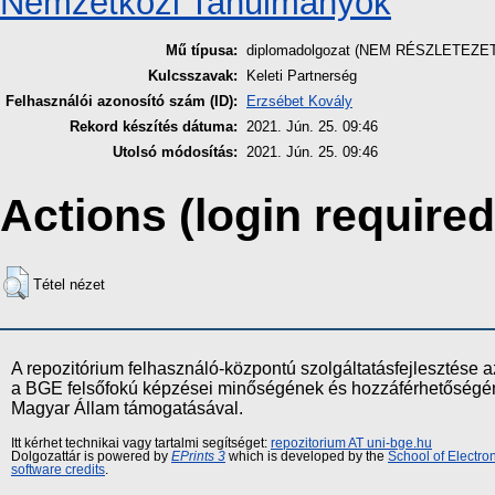
Nemzetközi Tanulmányok
Mű típusa:
diplomadolgozat (NEM RÉSZLETEZE
Kulcsszavak:
Keleti Partnerség
Felhasználói azonosító szám (ID):
Erzsébet Kovály
Rekord készítés dátuma:
2021. Jún. 25. 09:46
Utolsó módosítás:
2021. Jún. 25. 09:46
Actions (login required
Tétel nézet
A repozitórium felhasználó-központú szolgáltatásfejlesztés
a BGE felsőfokú képzései minőségének és hozzáférhetőségének
Magyar Állam támogatásával.
Itt kérhet technikai vagy tartalmi segítséget:
repozitorium AT uni-bge.hu
Dolgozattár is powered by
EPrints 3
which is developed by the
School of Electr
software credits
.