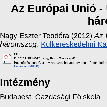
Az Európai Unió -
há
Nagy Eszter Teodóra
(2012)
Az 
háromszög.
Külkereskedelmi Ka
PDF
D_16151_FT4WMC - Nagy Eszter Teodóra.pdf
Hozzáférés joga: Csak nyilvántartásba vett egyetemi IP címekről 
Download (901kB)
Intézmény
Budapesti Gazdasági Főiskola