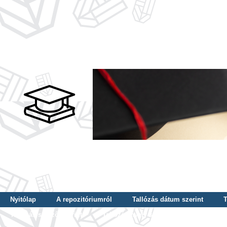
Nyitólap
A repozitóriumról
Tallózás dátum szerint
T
Tallózás szerző szerint
Tallózás nyelv szerint
Tallózás ké