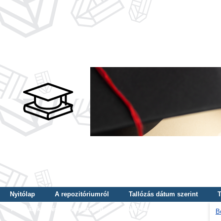
Nyitólap
A repozitóriumról
Tallózás dátum szerint
T
Tallózás képzés szintje szerint
Tallózás kulcsszó szerint
B