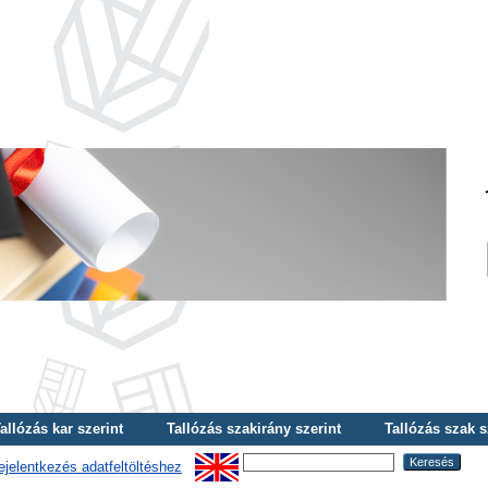
allózás kar szerint
Tallózás szakirány szerint
Tallózás szak s
ejelentkezés adatfeltöltéshez