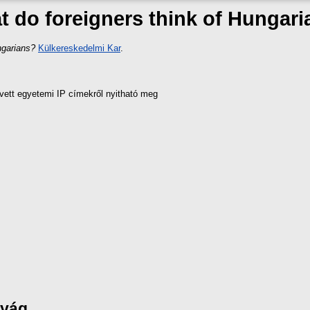
 do foreigners think of Hungar
ngarians?
Külkereskedelmi Kar
.
vett egyetemi IP címekről nyitható meg
nyág