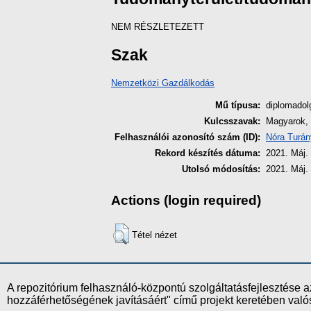
NEM RÉSZLETEZETT
Szak
Nemzetközi Gazdálkodás
Mű típusa:
diplomado
Kulcsszavak:
Magyarok, 
Felhasználói azonosító szám (ID):
Nóra Turán
Rekord készítés dátuma:
2021. Máj.
Utolsó módosítás:
2021. Máj.
Actions (login required)
Tétel nézet
A repozitórium felhasználó-központú szolgáltatásfejlesztés
hozzáférhetőségének javításáért" című projekt keretében val