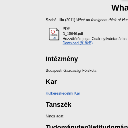
What
Szabó Lilla
(2011)
What do foreigners think of Hu
PDF
D_15946.pdf
Hozzáférés joga: Csak nyilvántartásba 
Download (818kB)
Intézmény
Budapesti Gazdasági Főiskola
Kar
Külkereskedelmi Kar
Tanszék
Nincs adat
Tudományterület/tudomá