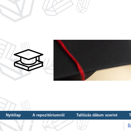
Nyitólap
A repozitóriumról
Tallózás dátum szerint
T
Tallózás képzés szintje szerint
Tallózás kulcsszó szerint
B