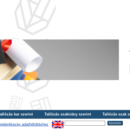
allózás kar szerint
Tallózás szakirány szerint
Tallózás szak s
ejelentkezés adatfeltöltéshez