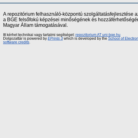
A repozitórium felhasználó-központú szolgáltatásfejlesztés
a BGE felsőfokú képzései minőségének és hozzáférhetőségének
Magyar Állam támogatásával.
Itt kérhet technikai vagy tartalmi segítséget:
repozitorium AT uni-bge.hu
Dolgozattár is powered by
EPrints 3
which is developed by the
School of Electr
software credits
.