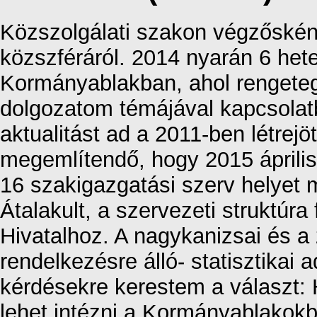
Közszolgálati szakon végzősként
közszféráról. 2014 nyarán 6 hete
Kormányablakban, ahol rengeteg 
dolgozatom témájával kapcsola
aktualitást ad a 2011-ben létrej
megemlítendő, hogy 2015 április
16 szakigazgatási szerv helyet m
Átalakult, a szervezeti struktúr
Hivatalhoz. A nagykanizsai és a
rendelkezésre álló- statisztikai
kérdésekre kerestem a választ: 
lehet intézni a Kormányablakok