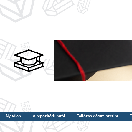
Nyitólap
A repozitóriumról
Tallózás dátum szerint
T
Tallózás szerző szerint
Tallózás nyelv szerint
Tallózás ké