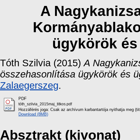
A Nagykanizsa
Kormányablako
ügykörök és 
Tóth Szilvia
(2015)
A Nagykaniz
összehasonlítása ügykörök és üg
Zalaegerszeg
.
PDF
tóth_szilvia_2015maj_titkos.pdf
Hozzáférés joga: Csak az archívum karbantartója nyithatja meg (titk
Download (8MB)
Absztrakt (kivonat)