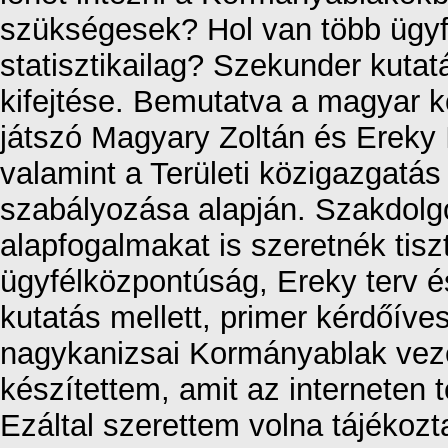
szükségesek? Hol van több ügyfé
statisztikailag? Szekunder kutat
kifejtése. Bemutatva a magyar k
játszó Magyary Zoltán és Ereky I
valamint a Területi közigazgatás 
szabályozása alapján. Szakdolg
alapfogalmakat is szeretnék tiszt
ügyfélközpontúság, Ereky terv é
kutatás mellett, primer kérdőíves
nagykanizsai Kormányablak vezet
készítettem, amit az interneten
Ezáltal szerettem volna tájékozt