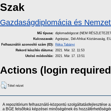
Szak
Gazdaságdiplomácia és Nemze
Mű típusa:
diplomadolgozat (NEM RÉSZLETEZE
Kulcsszavak:
Agrárpiac, Dél-Afrikai Köztársaság, E
Felhasználói azonosító szám (ID):
Réka Tabányi
Rekord készítés dátuma:
2021. Már. 12. 11:53
Utolsó módosítás:
2021. Már. 17. 13:51
Actions (login required
Tétel nézet
A repozitórium felhasználó-központú szolgáltatásfejlesztés
a BGE felsőfokú képzései minőségének és hozzáférhetőségének