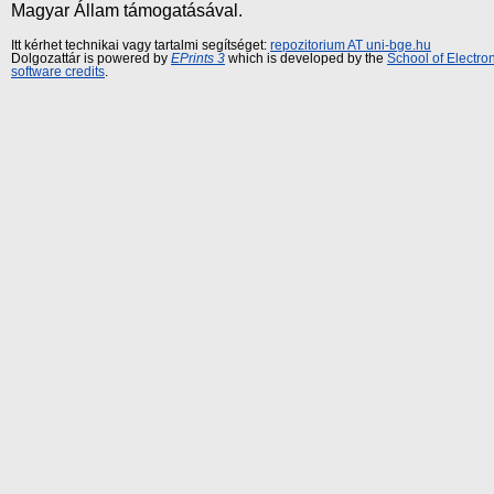
Magyar Állam támogatásával.
Itt kérhet technikai vagy tartalmi segítséget:
repozitorium AT uni-bge.hu
Dolgozattár is powered by
EPrints 3
which is developed by the
School of Electr
software credits
.