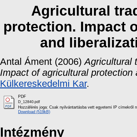
Agricultural tra
protection. Impact o
and liberalizat
Antal Áment
(2006)
Agricultural 
Impact of agricultural protection 
Külkereskedelmi Kar
.
PDF
D_12840.pdf
Hozzáférés joga: Csak nyilvántartásba vett egyetemi IP címekről 
Download (519kB)
Intézmény