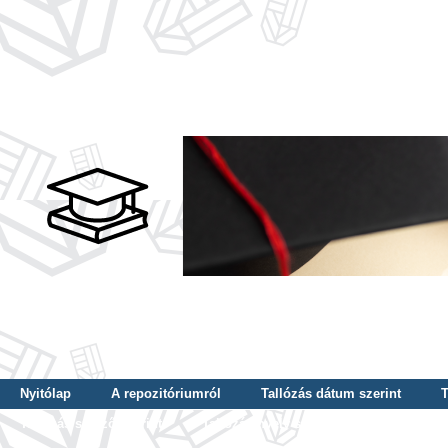
Nyitólap
A repozitóriumról
Tallózás dátum szerint
T
Tallózás szerző szerint
Tallózás nyelv szerint
Tallózás ké