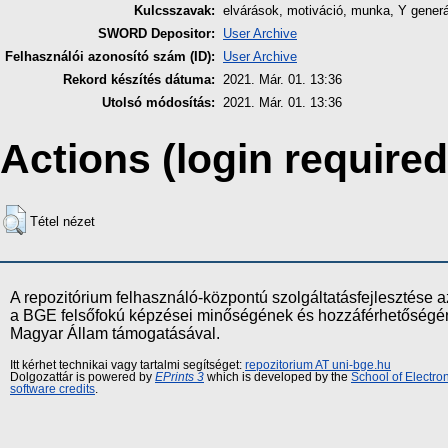
Kulcsszavak:
elvárások, motiváció, munka, Y generá
SWORD Depositor:
User Archive
Felhasználói azonosító szám (ID):
User Archive
Rekord készítés dátuma:
2021. Már. 01. 13:36
Utolsó módosítás:
2021. Már. 01. 13:36
Actions (login required
Tétel nézet
A repozitórium felhasználó-központú szolgáltatásfejlesztés
a BGE felsőfokú képzései minőségének és hozzáférhetőségének
Magyar Állam támogatásával.
Itt kérhet technikai vagy tartalmi segítséget:
repozitorium AT uni-bge.hu
Dolgozattár is powered by
EPrints 3
which is developed by the
School of Electr
software credits
.