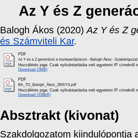
Az Y és Z generá
Balogh Ákos
(2020)
Az Y és Z g
és Számviteli Kar
.
PDF
Az Y és a Z generáció a munkaerőpiacon - Balogh Ákos - Szakdolgozat
Hozzáférés joga: Csak nyilvántartásba vett egyetemi IP címekről 
Download (2MB)
PDF
BA_TO_Balogh_Ákos_ZIN5YS.pdf
Hozzáférés joga: Csak nyilvántartásba vett egyetemi IP címekről 
Download (339kB)
Absztrakt (kivonat)
Szakdolgozatom kiindulópontja 