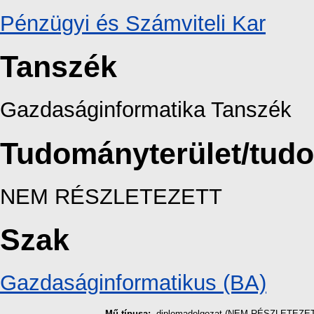
Pénzügyi és Számviteli Kar
Tanszék
Gazdaságinformatika Tanszék
Tudományterület/tud
NEM RÉSZLETEZETT
Szak
Gazdaságinformatikus (BA)
Mű típusa:
diplomadolgozat (NEM RÉSZLETEZE