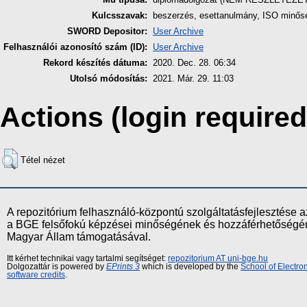
Kulcsszavak:
beszerzés, esettanulmány, ISO minőség
SWORD Depositor:
User Archive
Felhasználói azonosító szám (ID):
User Archive
Rekord készítés dátuma:
2020. Dec. 28. 06:34
Utolsó módosítás:
2021. Már. 29. 11:03
Actions (login required
Tétel nézet
A repozitórium felhasználó-központú szolgáltatásfejlesztés
a BGE felsőfokú képzései minőségének és hozzáférhetőségének
Magyar Állam támogatásával.
Itt kérhet technikai vagy tartalmi segítséget:
repozitorium AT uni-bge.hu
Dolgozattár is powered by
EPrints 3
which is developed by the
School of Electr
software credits
.