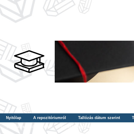
Nyitólap
A repozitóriumról
Tallózás dátum szerint
T
Tallózás szerző szerint
Tallózás nyelv szerint
Tallózás ké