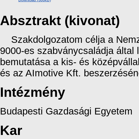
Absztrakt (kivonat)
Szakdolgozatom célja a Nemze
9000-es szabványcsaládja által l
bemutatása a kis- és középváll
és az AImotive Kft. beszerzésén
Intézmény
Budapesti Gazdasági Egyetem
Kar