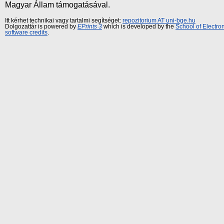
Magyar Állam támogatásával.
Itt kérhet technikai vagy tartalmi segítséget:
repozitorium AT uni-bge.hu
Dolgozattár is powered by
EPrints 3
which is developed by the
School of Electr
software credits
.