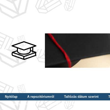
Nyitólap
A repozitóriumról
Tallózás dátum szerint
T
Tallózás szerző szerint
Tallózás nyelv szerint
Tallózás ké