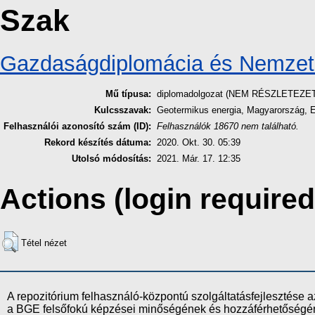
Szak
Gazdaságdiplomácia és Nemze
Mű típusa:
diplomadolgozat (NEM RÉSZLETEZE
Kulcsszavak:
Geotermikus energia, Magyarország, En
Felhasználói azonosító szám (ID):
Felhasználók 18670 nem található.
Rekord készítés dátuma:
2020. Okt. 30. 05:39
Utolsó módosítás:
2021. Már. 17. 12:35
Actions (login required
Tétel nézet
A repozitórium felhasználó-központú szolgáltatásfejlesztés
a BGE felsőfokú képzései minőségének és hozzáférhetőségének