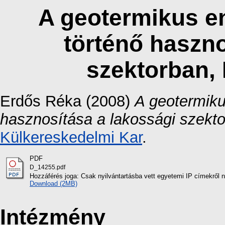
A geotermikus en
történő haszno
szektorban,
Erdős Réka
(2008)
A geotermiku
hasznosítása a lakossági szekt
Külkereskedelmi Kar
.
PDF
D_14255.pdf
Hozzáférés joga: Csak nyilvántartásba vett egyetemi IP címekről 
Download (2MB)
Intézmény