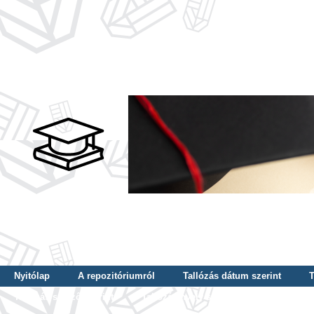
Nyitólap
A repozitóriumról
Tallózás dátum szerint
T
Tallózás szerző szerint
Tallózás nyelv szerint
Tallózás ké