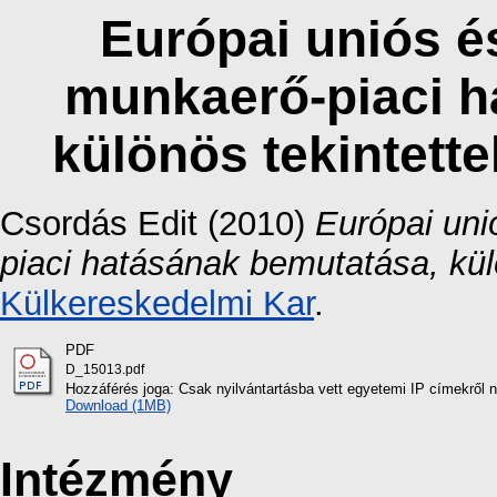
Európai uniós é
munkaerő-piaci h
különös tekintette
Csordás Edit
(2010)
Európai un
piaci hatásának bemutatása, külö
Külkereskedelmi Kar
.
PDF
D_15013.pdf
Hozzáférés joga: Csak nyilvántartásba vett egyetemi IP címekről 
Download (1MB)
Intézmény