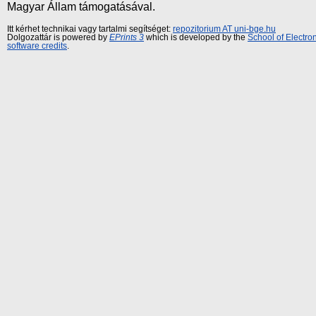
Magyar Állam támogatásával.
Itt kérhet technikai vagy tartalmi segítséget:
repozitorium AT uni-bge.hu
Dolgozattár is powered by
EPrints 3
which is developed by the
School of Electr
software credits
.