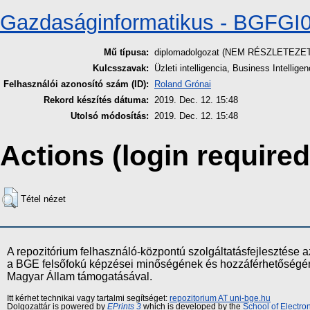
Gazdaságinformatikus - BGFG
Mű típusa:
diplomadolgozat (NEM RÉSZLETEZE
Kulcsszavak:
Üzleti intelligencia, Business Intellige
Felhasználói azonosító szám (ID):
Roland Grónai
Rekord készítés dátuma:
2019. Dec. 12. 15:48
Utolsó módosítás:
2019. Dec. 12. 15:48
Actions (login required
Tétel nézet
A repozitórium felhasználó-központú szolgáltatásfejlesztés
a BGE felsőfokú képzései minőségének és hozzáférhetőségének
Magyar Állam támogatásával.
Itt kérhet technikai vagy tartalmi segítséget:
repozitorium AT uni-bge.hu
Dolgozattár is powered by
EPrints 3
which is developed by the
School of Electr