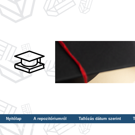
Nyitólap
A repozitóriumról
Tallózás dátum szerint
T
Tallózás szerző szerint
Tallózás nyelv szerint
Tallózás ké