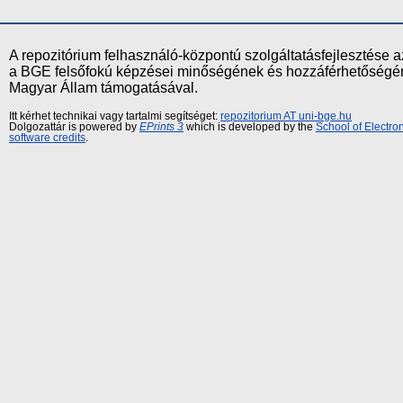
A repozitórium felhasználó-központú szolgáltatásfejlesztés
a BGE felsőfokú képzései minőségének és hozzáférhetőségének
Magyar Állam támogatásával.
Itt kérhet technikai vagy tartalmi segítséget:
repozitorium AT uni-bge.hu
Dolgozattár is powered by
EPrints 3
which is developed by the
School of Electr
software credits
.