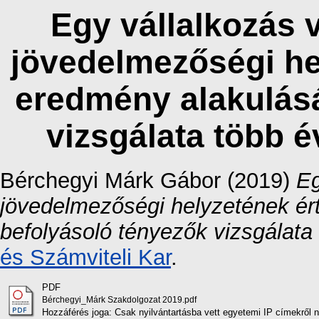
Egy vállalkozás 
jövedelmezőségi he
eredmény alakulásá
vizsgálata több é
Bérchegyi Márk Gábor
(2019)
Eg
jövedelmezőségi helyzetének ér
befolyásoló tényezők vizsgálata
és Számviteli Kar
.
PDF
Bérchegyi_Márk Szakdolgozat 2019.pdf
Hozzáférés joga: Csak nyilvántartásba vett egyetemi IP címekről 