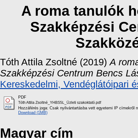
A roma tanulók h
Szakképzési Ce
Szakközé
Tóth Attila Zsoltné
(2019)
A roma
Szakképzési Centrum Bencs Lás
Kereskedelmi, Vendéglátóipari é
PDF
Tóth Attila Zsoltné_YHBS5L_Üzleti szakoktató.pdf
Hozzáférés joga: Csak nyilvántartásba vett egyetemi IP címekről 
Download (1MB)
Magyar cím