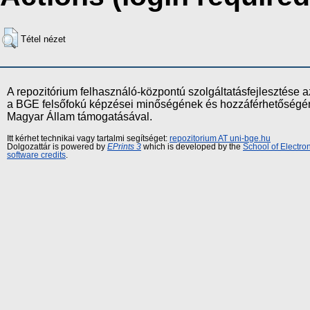
Tétel nézet
A repozitórium felhasználó-központú szolgáltatásfejlesztés
a BGE felsőfokú képzései minőségének és hozzáférhetőségének
Magyar Állam támogatásával.
Itt kérhet technikai vagy tartalmi segítséget:
repozitorium AT uni-bge.hu
Dolgozattár is powered by
EPrints 3
which is developed by the
School of Electr
software credits
.