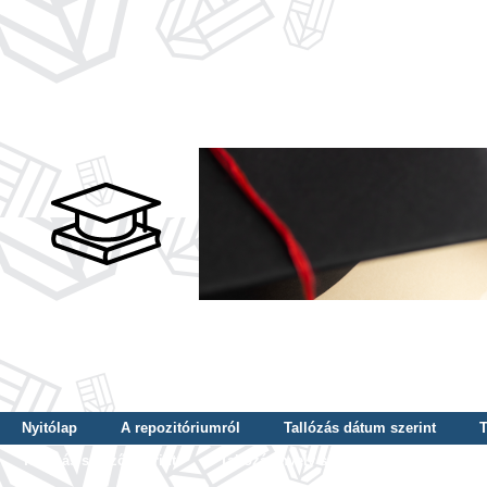
Nyitólap
A repozitóriumról
Tallózás dátum szerint
T
Tallózás szerző szerint
Tallózás nyelv szerint
Tallózás ké