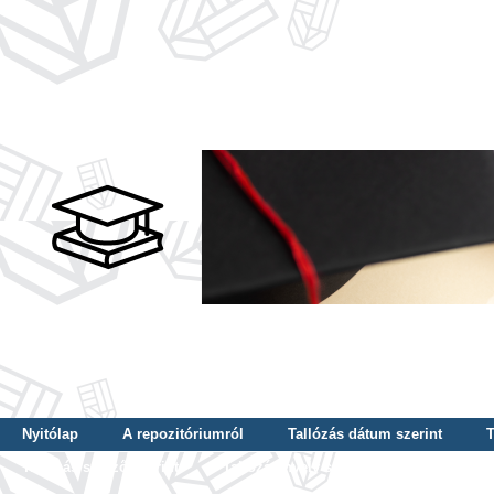
Nyitólap
A repozitóriumról
Tallózás dátum szerint
T
Tallózás szerző szerint
Tallózás nyelv szerint
Tallózás ké