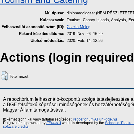
Mű típusa:
diplomadolgozat (NEM RÉSZLETEZE
Kulcsszavak:
Tourism, Canary Islands, Analysis, E
Felhasználói azonosító szám (ID):
Gizella Meleg
Rekord készítés dátuma:
2019. Nov. 26. 16:29
Utolsó módosítás:
2020. Feb. 14. 12:36
Actions (login required
Tétel nézet
A repozitórium felhasználó-központú szolgáltatásfejlesztés
a BGE felsőfokú képzései minőségének és hozzáférhetőségének
Magyar Állam támogatásával.
Itt kérhet technikai vagy tartalmi segítséget:
repozitorium AT uni-bge.hu
Dolgozattár is powered by
EPrints 3
which is developed by the
School of Electr
software credits
.