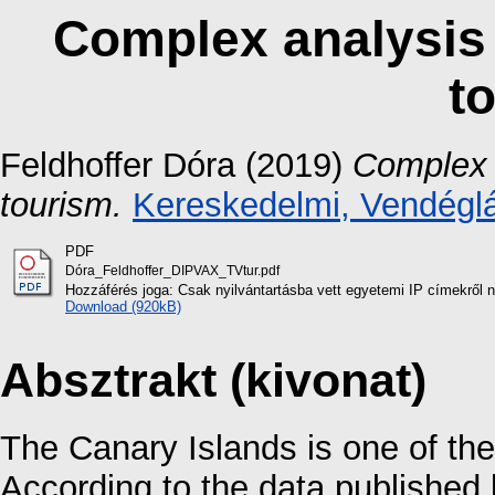
Complex analysis 
t
Feldhoffer Dóra
(2019)
Complex a
tourism.
Kereskedelmi, Vendéglá
PDF
Dóra_Feldhoffer_DIPVAX_TVtur.pdf
Hozzáférés joga: Csak nyilvántartásba vett egyetemi IP címekről 
Download (920kB)
Absztrakt (kivonat)
The Canary Islands is one of the
According to the data published 