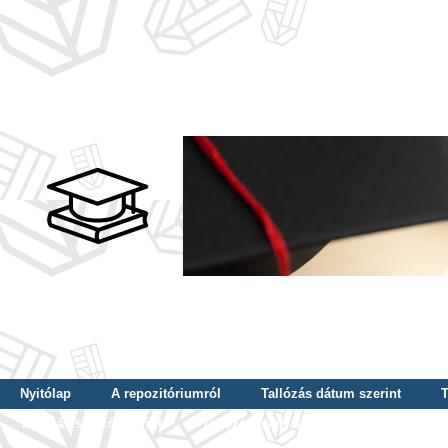
Nyitólap
A repozitóriumról
Tallózás dátum szerint
T
Tallózás szerző szerint
Tallózás nyelv szerint
Tallózás ké