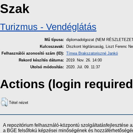
Szak
Turizmus - Vendéglátás
Mű típusa:
diplomadolgozat (NEM RÉSZLETEZE
Kulcsszavak:
Diszkont légitársaság, Liszt Ferenc N
Felhasználói azonosító szám (ID):
Tímea Brakszatoriszné Jankó
Rekord készítés dátuma:
2019. Nov. 26. 14:00
Utolsó módosítás:
2020. Júl. 09. 11:37
Actions (login required
Tétel nézet
A repozitórium felhasználó-központú szolgáltatásfejlesztés
a BGE felsőfokú képzései minőségének és hozzáférhetőségének