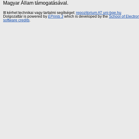
Magyar Állam támogatásával.
Itt kérhet technikai vagy tartalmi segítséget:
repozitorium AT uni-bge.hu
Dolgozattár is powered by
EPrints 3
which is developed by the
School of Electr
software credits
.