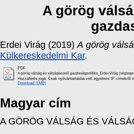
A görög válsá
gazdas
Erdei Virág
(2019)
A görög válsá
Külkereskedelmi Kar
.
PDF
A görög válság és válságkezelő gazdaságpolitika_Erdei Virág (végle
Hozzáférés joga: Csak nyilvántartásba vett egyetemi IP címekről 
Download (1MB)
Magyar cím
A GÖRÖG VÁLSÁG ÉS VÁLSÁ