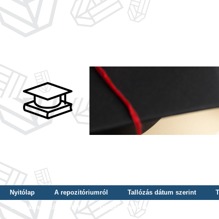
Nyitólap
A repozitóriumról
Tallózás dátum szerint
T
Tallózás szerző szerint
Tallózás nyelv szerint
Tallózás ké