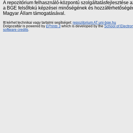
A repozitórium felhasználó-központú szolgáltatásfejlesztés
a BGE felsőfokú képzései minőségének és hozzáférhetőségének
Magyar Állam támogatásával.
Itt kérhet technikai vagy tartalmi segítséget:
repozitorium AT uni-bge.hu
Dolgozattár is powered by
EPrints 3
which is developed by the
School of Electr
software credits
.