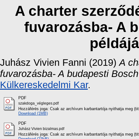
A charter szerződ
fuvarozásba- A 
példájá
Juhász Vivien Fanni
(2019)
A ch
fuvarozásba- A budapesti Bosch
Külkereskedelmi Kar
.
PDF
szakdoga_végleges.pdf
Hozzáférés joga: Csak az archívum karbantartója nyithatja meg (titk
Download (1MB)
PDF
Juhász Vivien bizalmas.pdf
Hozzáférés joga: Csak az archívum karbantartója nyithatja meg (titk
Download (23kB)