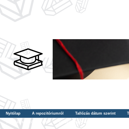
Nyitólap
A repozitóriumról
Tallózás dátum szerint
T
Tallózás szerző szerint
Tallózás nyelv szerint
Tallózás ké