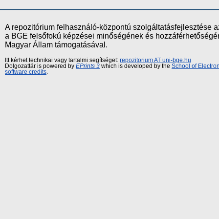
A repozitórium felhasználó-központú szolgáltatásfejlesztés
a BGE felsőfokú képzései minőségének és hozzáférhetőségének
Magyar Állam támogatásával.
Itt kérhet technikai vagy tartalmi segítséget:
repozitorium AT uni-bge.hu
Dolgozattár is powered by
EPrints 3
which is developed by the
School of Electr
software credits
.