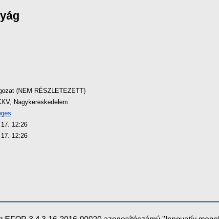
nyág
lgozat (NEM RÉSZLETEZETT)
KKV, Nagykereskedelem
eges
 17. 12:26
 17. 12:26