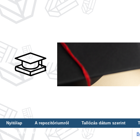
Nyitólap
A repozitóriumról
Tallózás dátum szerint
T
Tallózás képzés szintje szerint
Tallózás kulcsszó szerint
B