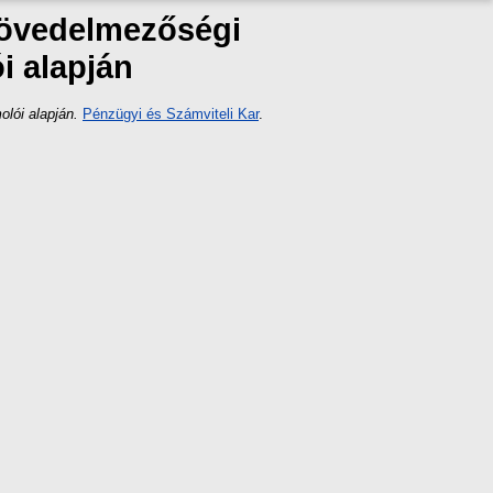
 jövedelmezőségi
i alapján
lói alapján.
Pénzügyi és Számviteli Kar
.