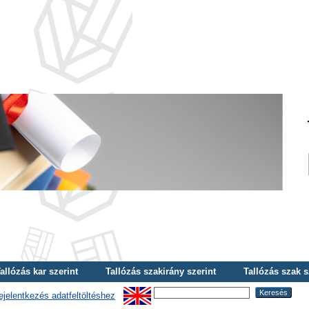
allózás kar szerint
Tallózás szakirány szerint
Tallózás szak s
ejelentkezés adatfeltöltéshez