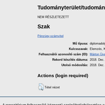
Tudományterület/tudomá
NEM RÉSZLETEZETT
Szak
Pénzügy-számvitel
Mű típusa:
diplomado
Kulcsszavak:
Elemzés, 
Felhasználói azonosító szám (ID):
Márton Üv
Rekord készítés dátuma:
2018. Dec.
Utolsó módosítás:
2018. Dec.
Actions (login required)
Tétel nézet