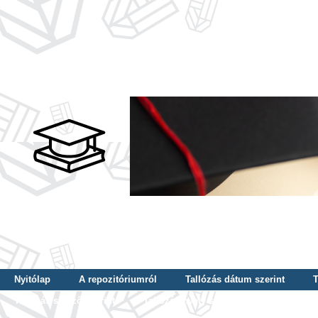
Nyitólap
A repozitóriumról
Tallózás dátum szerint
T
Tallózás szerző szerint
Tallózás nyelv szerint
Tallózás ké