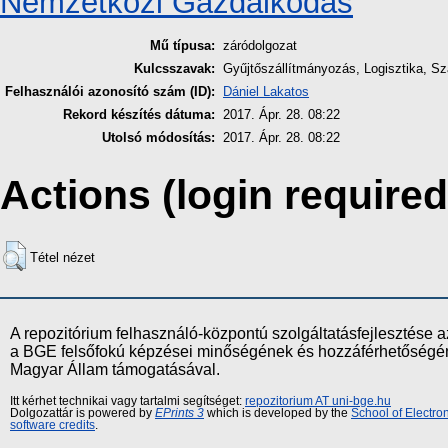
Nemzetközi Gazdálkodás
Mű típusa:
záródolgozat
Kulcsszavak:
Gyűjtőszállítmányozás, Logisztika, Sz
Felhasználói azonosító szám (ID):
Dániel Lakatos
Rekord készítés dátuma:
2017. Ápr. 28. 08:22
Utolsó módosítás:
2017. Ápr. 28. 08:22
Actions (login required
Tétel nézet
A repozitórium felhasználó-központú szolgáltatásfejlesztés
a BGE felsőfokú képzései minőségének és hozzáférhetőségének
Magyar Állam támogatásával.
Itt kérhet technikai vagy tartalmi segítséget:
repozitorium AT uni-bge.hu
Dolgozattár is powered by
EPrints 3
which is developed by the
School of Electr
software credits
.